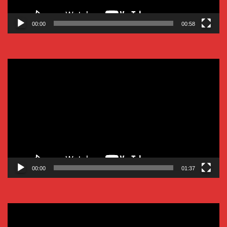
00:00
00:58
Video-
Player
00:00
01:37
Video-
Player