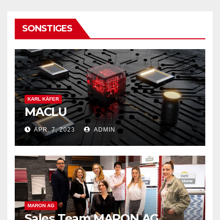
SONSTIGES
KARL KÄFER
MACLU
APR. 7, 2023
ADMIN
MARON AG
Sales Team MARON AG