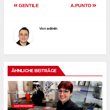
Beitragsnavigation
GENTILE
A.PUNTO
Von
admin
ÄHNLICHE BEITRÄGE
GASTRONOMIE