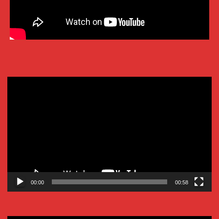
Video-
Player
00:00
00:58